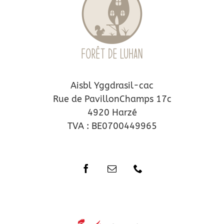
Aisbl Yggdrasil-cac
Rue de PavillonChamps 17c
4920 Harzé
TVA : BE0700449965