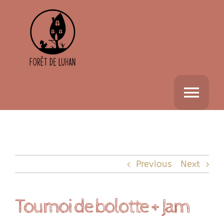
Passer
au
contenu
Togg
Navi
Accueil
Previous
Next
La Forêt de Luhan
Tournoi de bolotte + Jam
Activités