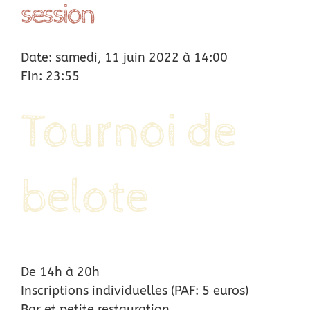
session
Location
Date: samedi, 11 juin 2022 à 14:00
Actus
Fin: 23:55
Nous soutenir
Tournoi de
Remerciements
belote
Contact
De 14h à 20h
Inscriptions individuelles (PAF: 5 euros)
Bar et petite restauration