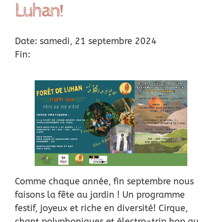
Luhan!
Location
Date: samedi, 21 septembre 2024
Actus
Fin:
Nous soutenir
Remerciements
Contact
Comme chaque année, fin septembre nous
faisons la fête au jardin ! Un programme
festif, joyeux et riche en diversité! Cirque,
chant polyphoniques et électro-trip hop au