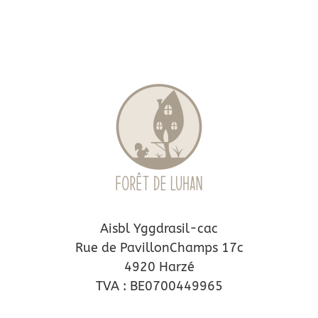
Aisbl Yggdrasil-cac
Rue de PavillonChamps 17c
4920 Harzé
TVA : BE0700449965