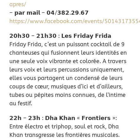
apres/
– 𝗽𝗮𝗿 𝗺𝗮𝗶𝗹 – 𝟬𝟰/𝟯𝟴𝟮.𝟮𝟵.𝟲𝟳
https://www.facebook.com/events/501431735
𝟮𝟬𝗵𝟯𝟬 – 𝟮𝟭𝗵𝟯𝟬 : 𝗟𝗲𝘀 𝗙𝗿𝗶𝗱𝗮𝘆 𝗙𝗿𝗶𝗱𝗮
Friday Frida, c’est un puissant cocktail de 9
chanteuses qui fusionnent leurs identités en
une seule voix vibrante et colorée. A travers
leurs voix et leurs percussions uniquement,
elles vous partagent un condensé de leurs
coups de cœur, musiques d’ici et d’ailleurs,
tubes ou pépites moins connues, de l’intime
au festif.
𝟮𝟮𝗵 – 𝟮𝟯𝗵 : 𝗗𝗵𝗮 𝗞𝗵𝗮𝗻 « 𝗙𝗿𝗼𝗻𝘁𝗶𝗲𝗿𝘀 »:
Entre électro et triphop, soul et rock, Dha
Khan transgresse les frontières musicales.