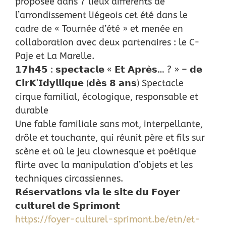
proposée dans 7 lieux différents de
l’arrondissement liégeois cet été dans le
cadre de « Tournée d’été » et menée en
collaboration avec deux partenaires : le C-
Paje et La Marelle.
𝟭𝟳𝗵𝟰𝟱 : 𝘀𝗽𝗲𝗰𝘁𝗮𝗰𝗹𝗲 « 𝗘𝘁 𝗔𝗽𝗿𝗲̀𝘀… ? » – 𝗱𝗲
𝗖𝗶𝗿𝗞’𝗜𝗱𝘆𝗹𝗹𝗶𝗾𝘂𝗲 (𝗱𝗲̀𝘀 𝟴 𝗮𝗻𝘀) Spectacle
cirque familial, écologique, responsable et
durable
Une fable familiale sans mot, interpellante,
drôle et touchante, qui réunit père et fils sur
scène et où le jeu clownesque et poétique
flirte avec la manipulation d’objets et les
techniques circassiennes.
𝗥𝗲́𝘀𝗲𝗿𝘃𝗮𝘁𝗶𝗼𝗻𝘀 𝘃𝗶𝗮 𝗹𝗲 𝘀𝗶𝘁𝗲 𝗱𝘂 𝗙𝗼𝘆𝗲𝗿
𝗰𝘂𝗹𝘁𝘂𝗿𝗲𝗹 𝗱𝗲 𝗦𝗽𝗿𝗶𝗺𝗼𝗻𝘁
https://foyer-culturel-sprimont.be/etn/et-