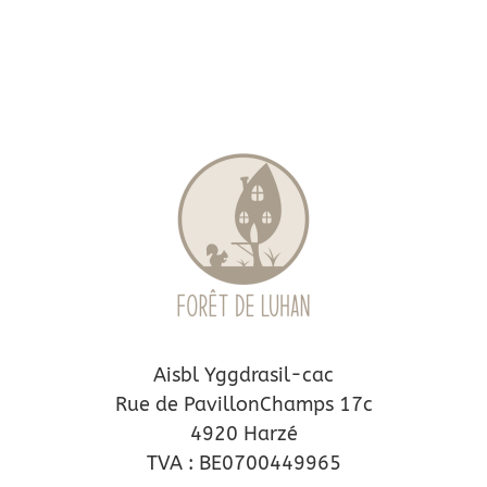
Aisbl Yggdrasil-cac
Rue de PavillonChamps 17c
4920 Harzé
TVA : BE0700449965