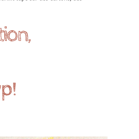
tion,
p!