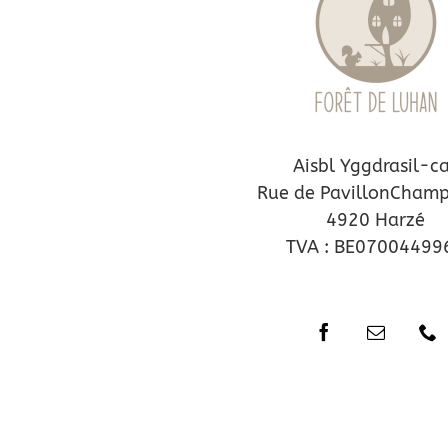
Aisbl Yggdrasil-c
Rue de PavillonChamp
4920 Harzé
TVA : BE07004499
© Copyright