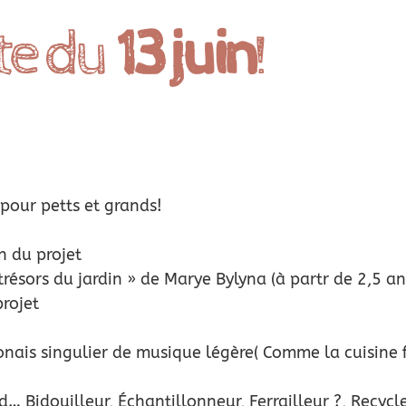
te du
13 juin
!
pour petts et grands!
n du projet
trésors du jardin » de Marye Bylyna (à partr de 2,5 an
projet
ais singulier de musique légère( Comme la cuisine fu
… Bidouilleur, Échantillonneur, Ferrailleur ?, Recycl