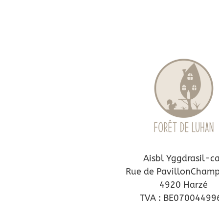
Aisbl Yggdrasil-c
Rue de PavillonChamp
4920 Harzé
TVA : BE07004499