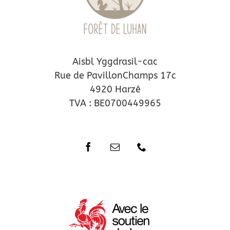
Aisbl Yggdrasil-cac
Rue de PavillonChamps 17c
4920 Harzé
TVA : BE0700449965