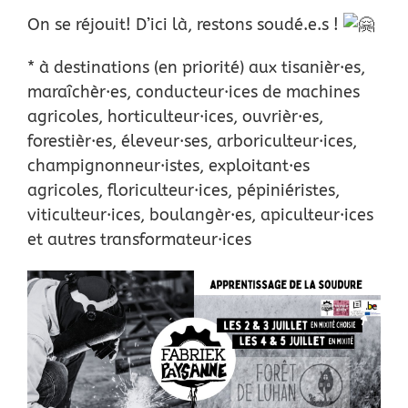
On se réjouit! D’ici là, restons soudé.e.s !
* à destinations (en priorité) aux tisanièr·es,
maraîchèr·es, conducteur·ices de machines
agricoles, horticulteur·ices, ouvrièr·es,
forestièr·es, éleveur·ses, arboriculteur·ices,
champignonneur·istes, exploitant·es
agricoles, floriculteur·ices, pépiniéristes,
viticulteur·ices, boulangèr·es, apiculteur·ices
et autres transformateur·ices