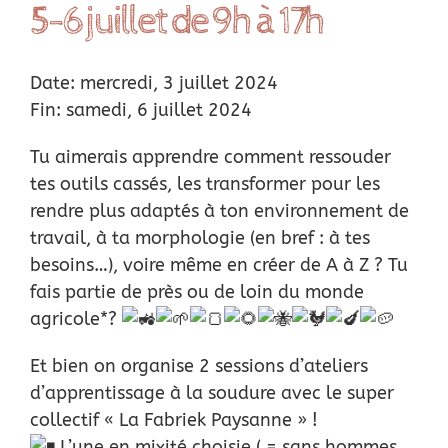
5-6 juillet de 9h à 17h
Location
Date: mercredi, 3 juillet 2024
Actus
Fin: samedi, 6 juillet 2024
Nous soutenir
Tu aimerais apprendre comment ressouder
tes outils cassés, les transformer pour les
rendre plus adaptés à ton environnement de
Remerciements
travail, à ta morphologie (en bref : à tes
besoins…), voire même en créer de A à Z ? Tu
Contact
fais partie de près ou de loin du monde
agricole*?
Et bien on organise 2 sessions d’ateliers
d’apprentissage à la soudure avec le super
collectif « La Fabriek Paysanne » !
L’une en mixité choisie ( = sans hommes