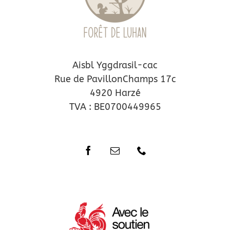
Aisbl Yggdrasil-cac
Rue de PavillonChamps 17c
4920 Harzé
TVA : BE0700449965