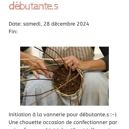
débutante.s
Location
Date: samedi, 28 décembre 2024
Actus
Fin:
Nous soutenir
Remerciements
Contact
Initiation à la vannerie pour débutante.s :-)
Une chouette occasion de confectionner par