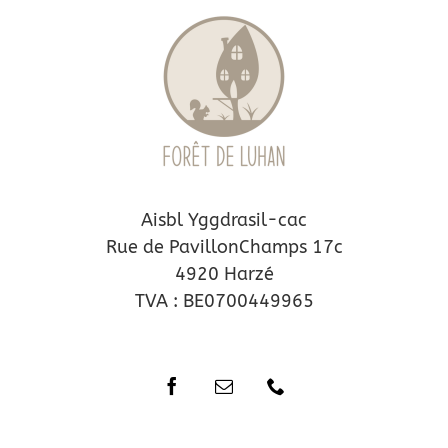
Aisbl Yggdrasil-cac
Rue de PavillonChamps 17c
4920 Harzé
TVA : BE0700449965