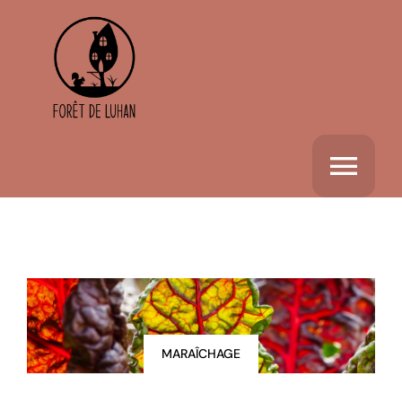
Passer
au
contenu
Togg
Navi
Accueil
La Forêt de Luhan
MARAÎCHAGE
Activités