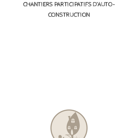
CHANTIERS PARTICIPATIFS D’AUTO-
Location
CONSTRUCTION
Actus
Nous soutenir
Remerciements
Contact